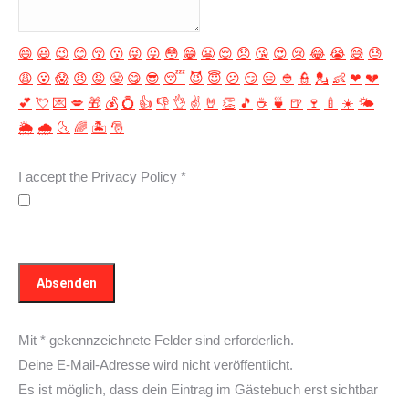
😄
😃
😉
😊
😚
😗
😜
😛
😳
😁
😬
😌
😞
😘
😍
😢
😂
😭
😅
😓
😩
😮
😱
😠
😡
😤
😋
😎
😴
😈
😇
😕
😏
😑
👲
👮
💂
👶
❤
💔
💕
💘
💌
💋
🎁
💰
💍
👍
👎
👌
✌️
🤘
👏
🎵
☕️
🍵
🍺
🍷
🍼
☀️
🌤
🌦
🌧
🌜
🌈
🏝
🎅
I accept the Privacy Policy
*
Mit * gekennzeichnete Felder sind erforderlich.
Deine E-Mail-Adresse wird nicht veröffentlicht.
Es ist möglich, dass dein Eintrag im Gästebuch erst sichtbar