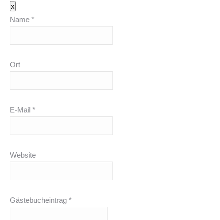
Dieses
x
Formular
Name
*
ausblenden
Ort
E-Mail
*
Website
Gästebucheintrag
*